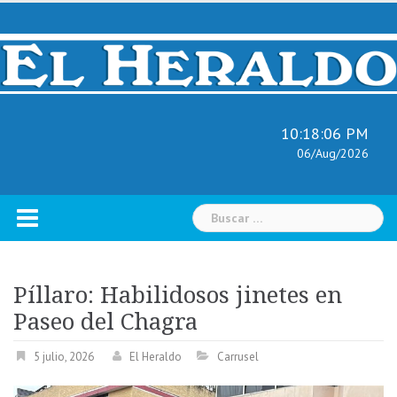
Skip
to
content
10:18:07 PM
06/Aug/2026
Buscar:
Píllaro: Habilidosos jinetes en
Paseo del Chagra
5 julio, 2026
El Heraldo
Carrusel