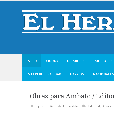
Skip
to
content
INICIO
CIUDAD
DEPORTES
POLICIALES
INTERCULTURALIDAD
BARRIOS
NACIONALES
Obras para Ambato / Edito
5 julio, 2026
El Heraldo
Editorial
,
Opinión