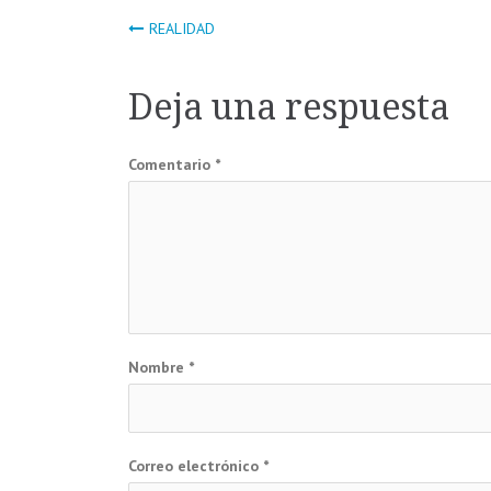
Navegación
REALIDAD
de
Deja una respuesta
entradas
Comentario
*
Nombre
*
Correo electrónico
*