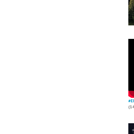
#E
(1