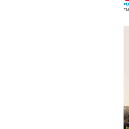
#E
EM