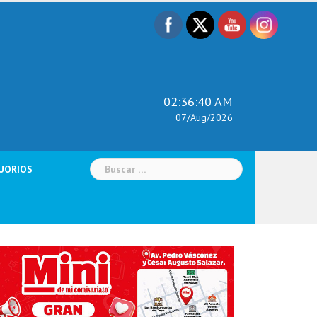
02:36:41 AM
07/Aug/2026
Buscar:
UORIOS