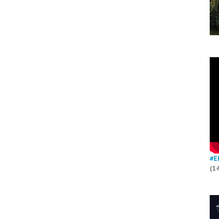
#E
(1