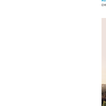
#E
EM