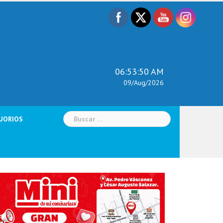
06:53:51 AM
09/Aug/2026
Buscar:
UORIOS