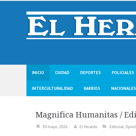
Skip
to
content
INICIO
CIUDAD
DEPORTES
POLICIALES
INTERCULTURALIDAD
BARRIOS
NACIONALES
Magnifica Humanitas / Edi
30 mayo, 2026
El Heraldo
Editorial
,
Opini