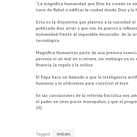
“La magnífica humanidad que Dios ha creado se en
torre de Babel o edificar la ciudad donde Dios y la
Esta es la disyuntiva que plantea a la sociedad el
publicada días atrás y que nos ha puesto a reflexi
humanidad frente al imparable desarrollo de la int
tecnológica.
Magnifica Humanitas parte de una premisa esencia
persona ni un mal en sí misma, sin embargo no es n
financia, la regula y la utiliza.
El Papa hace un llamado a que la inteligencia arti
humanos y la utilicemos para construir el bien.
En las conclusiones de la referida Encíclica nos ad
el poder en unos pocos monopolios, y que el progr
(O)
Tagged
Ambato