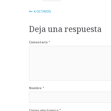
Navegación
A OCTAVOS
de
Deja una respuesta
entradas
Comentario
*
Nombre
*
Correo electrónico
*