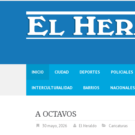
Skip
to
content
INICIO
CIUDAD
DEPORTES
POLICIALES
INTERCULTURALIDAD
BARRIOS
NACIONALES
A OCTAVOS
30 mayo, 2026
El Heraldo
Caricaturas