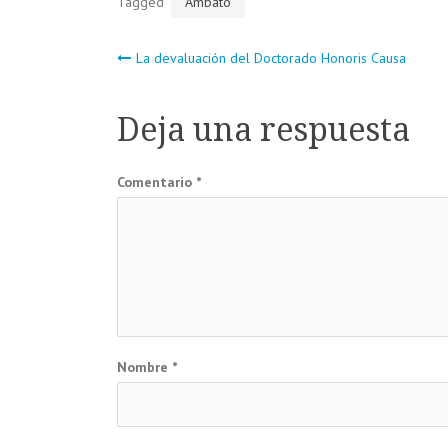
Tagged
Ambato
Navegación
La devaluación del Doctorado Honoris Causa
de
Deja una respuesta
entradas
Comentario
*
Nombre
*