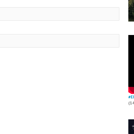
#E
(1