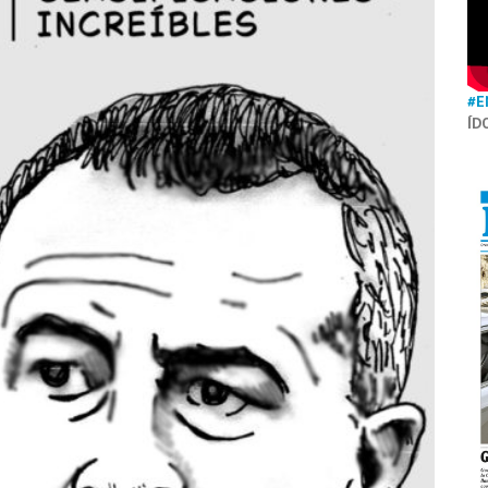
#E
ÍD