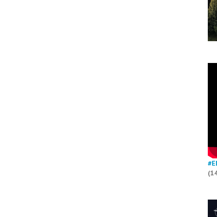
#E
(1