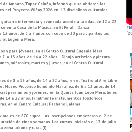
ad de Ambato, Tupac Caluña, informó que se abrieron las
les del Proyecto Wiñay 2026 en 12 disciplinas culturales.
, guitarra intermedia y avanzada acorde a la edad, de 12 a 22
se en la Casa de la Música, en El Peral.
D
anza
#E
a 13 a
ñ
os, de 5 a 7 a
ñ
os con cupo de 30 participantes los
ÍD
tural Eugenia Mera.
ños y para jóvenes, en el Centro Cultural Eugenia Mera
e 7 a 13 años, de 14 a 22 años.
D
ibujo art
í
stico y pintura
lunes, mi
é
rcoles; martes y jueves, en el Centro Cultural
es de 8 a 13 años, de 14 a 22 años, en el Teatro al Aire Libre
n el Museo Pictórico Edmundo Martínez, de 6 a 13 años, de 14
icial para niños y jóvenes, en la Quinta Juan León Mera, lunes
y de 14 a 22 años. Finalmente instrumentos folclóricos
oras, en el Centro Cultural Pachano Lalama.
xima es de 870 cupos. Las inscripciones empezaron el 2 de
duración de cinco semanas. Los cursos iniciarán el 13 de julio
a zona urbana y rural. (I)