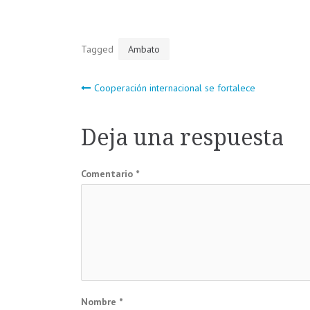
Tagged
Ambato
Navegación
Cooperación internacional se fortalece
de
Deja una respuesta
entradas
Comentario
*
Nombre
*