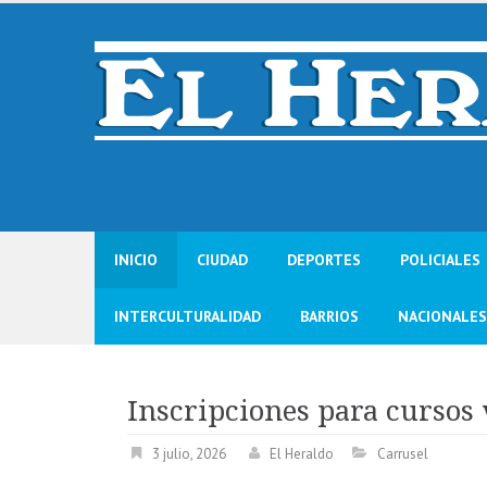
Skip
to
content
INICIO
CIUDAD
DEPORTES
POLICIALES
INTERCULTURALIDAD
BARRIOS
NACIONALES
Inscripciones para cursos
3 julio, 2026
El Heraldo
Carrusel