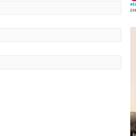
#E
EM