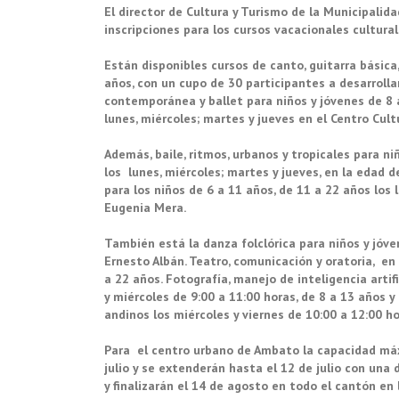
El director de Cultura y Turismo de la Municipalid
inscripciones para los cursos vacacionales cultura
Están disponibles cursos de canto, guitarra básica
años, con un cupo de 30 participantes a desarrollar
contempor
á
nea y ballet para ni
ñ
os y j
ó
venes de 8 
lunes, mi
é
rcoles; martes y jueves en el Centro Cul
Además, baile, ritmos, urbanos y tropicales para ni
los lunes, miércoles; martes y jueves, en la edad d
para los niños de 6 a 11 a
ñ
os, de 11 a 22 a
ñ
os los 
Eugenia Mera.
También está la danza folclórica para niños y jóven
Ernesto Albán. Teatro, comunicación y oratoria, e
a 22 años. Fotografía, manejo de inteligencia artif
y miércoles de 9:00 a 11:00 horas, de 8 a 13 años 
andinos los miércoles y viernes de 10:00 a 12:00 h
Para el centro urbano de Ambato la capacidad m
á
julio y se extenderán hasta el 12 de julio con una 
y finalizarán el 14 de agosto en todo el cantón en l