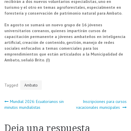
recibirán a dos nuevos voluntarios especialistas, uno en
turismo y el otro en temas agroforestales, especialmente en
forestería y conservación de patrimonio natural para Ambato.
En agosto se sumará un nuevo grupo de 16 j
ó
venes
universitarios coreanos, quienes impartirán cursos de
capacitación permanente a jóvenes ambateños en inteligencia
artificial, creaci
ó
n de contenido, gesti
ó
n, manejo de redes
sociales enfocados a temas comerciales para los
emprendimientos que están articulados a la Municipalidad de
Ambato, señaló Brito. (I)
Tagged
Ambato
Navegación
Mundial 2026: Ecuatorianos sin
Inscripciones para cursos
minutos mundialistas
vacacionales municipales
de
Deja una respuesta