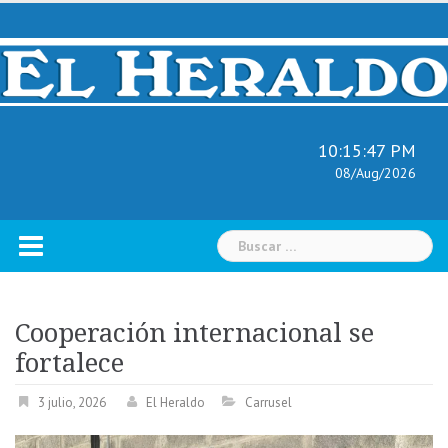
Skip
to
content
10:15:48 PM
08/Aug/2026
Buscar:
Cooperación internacional se
fortalece
3 julio, 2026
El Heraldo
Carrusel