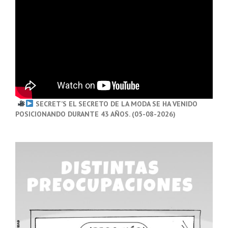
SECRET’S EL SECRETO DE LA MODA SE HA VENIDO
POSICIONANDO DURANTE 43 AÑOS. (05-08-2026)