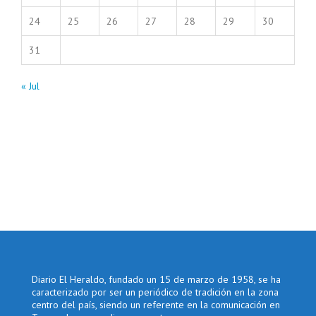
24
25
26
27
28
29
30
31
« Jul
Diario El Heraldo, fundado un 15 de marzo de 1958, se ha
caracterizado por ser un periódico de tradición en la zona
centro del país, siendo un referente en la comunicación en