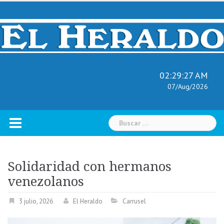
Skip
to
content
02:29:29 AM
07/Aug/2026
Buscar:
Solidaridad con hermanos
venezolanos
3 julio, 2026
El Heraldo
Carrusel