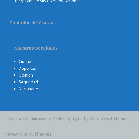
Tungurahua y sus diversos cantones.
Contador de Visitas
Nuestras Secciones
Ciudad
Deportes
Opinión
Seguridad
Nacionales
Tikinauta Comunicación y Marketing digital by WordPress
|
Theme:
NewsAnchor
by aThemes.