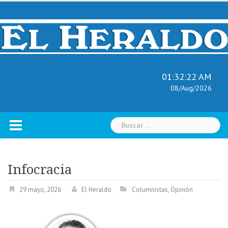
Skip
to
content
01:32:23 AM
08/Aug/2026
Buscar:
Infocracia
29 mayo, 2026
El Heraldo
Columnistas
,
Opinión