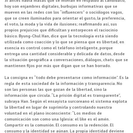
Si antes había masas que se movían en respaldo al candidato,
hoy son enjambres digitales, burbujas informativas que se
mueven en las redes con los “influencers” o sociólogos vagos,
que se creen iluminados para orientar el gusto, la preferencia,
el voto, la moda y la vida de ilusiones; reafirmando así, sus
propios prejuicios que dificultan y entorpecen el raciocinio
básico. Byung-Chul Han, dice que la tecnología está siendo
utilizada como coacción y lo que se piensa que es libertad, en
esencia es control como el teléfono inteligente, porque
entrega una cantidad considerable y delicada de datos, desde
la situación geográfica a conversaciones, diálogos, chats que se
mantienen fijos por más que digan que se han borrado.
La consigna es “todo debe presentarse como información”. Es la
regla de esta sociedad de la información y transparencia. No
son las personas las que gozan de la libertad, sino la
información que circula. “La prisión digital es transparente”,
subraya Han. Según el ensayista surcoreano el sistema explota
la libertad en lugar de suprimirla y controlando nuestra
voluntad en el plano inconsciente: “Los medios de
comunicación son como una Iglesia: el like es el amén.
Compartir es la comunión. El consumo es la redención. El
consumo y la identidad se aúnan. La propia identidad deviene