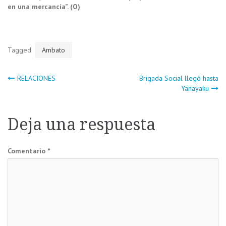
en una mercancía”. (O)
Tagged
Ambato
Navegación
RELACIONES
Brigada Social llegó hasta
Yanayaku
de
Deja una respuesta
entradas
Comentario
*