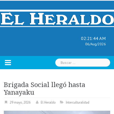
Skip
to
content
02:21:46 AM
06/Aug/2026
Buscar:
Brigada Social llegó hasta
Yanayaku
29 mayo, 2026
El Heraldo
Interculturalidad