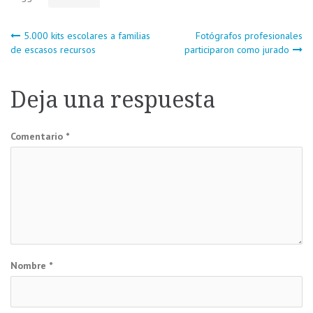
Navegación
5.000 kits escolares a familias
Fotógrafos profesionales
de escasos recursos
participaron como jurado
de
Deja una respuesta
entradas
Comentario
*
Nombre
*