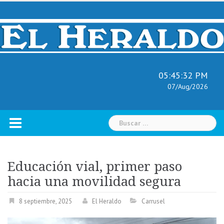
Skip
to
content
05:45:33 PM
07/Aug/2026
Buscar:
Educación vial, primer paso
hacia una movilidad segura
8 septiembre, 2025
El Heraldo
Carrusel