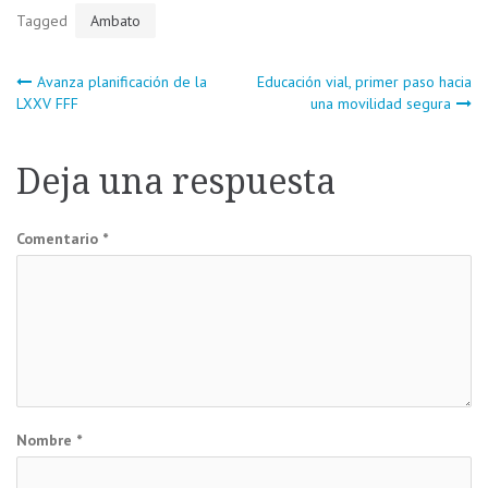
Tagged
Ambato
Navegación
Avanza planificación de la
Educación vial, primer paso hacia
LXXV FFF
una movilidad segura
de
Deja una respuesta
entradas
Comentario
*
Nombre
*