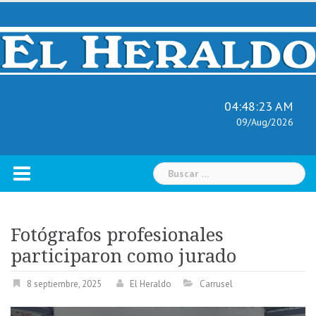
Skip
to
content
04:48:24 AM
09/Aug/2026
Buscar:
Fotógrafos profesionales
participaron como jurado
8 septiembre, 2025
El Heraldo
Carrusel