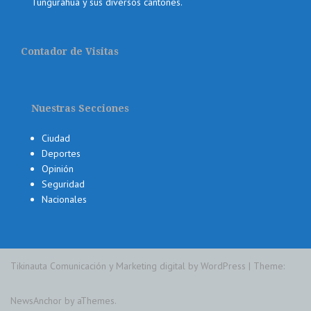
Tungurahua y sus diversos cantones.
Contador de Visitas
Nuestras Secciones
Ciudad
Deportes
Opinión
Seguridad
Nacionales
Tikinauta Comunicación y Marketing digital by WordPress
|
Theme:
NewsAnchor
by aThemes.