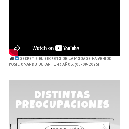
SECRET’S EL SECRETO DE LA MODA SE HA VENIDO
POSICIONANDO DURANTE 43 AÑOS. (05-08-2026)