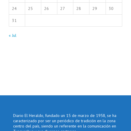
24
25
26
27
28
29
30
31
« Jul
Diario El Heraldo, fundado un 15 de marzo de 1958, se ha
caracterizado por ser un periódico de tradición en la zona
centro del país, siendo un referente en la comunicación en