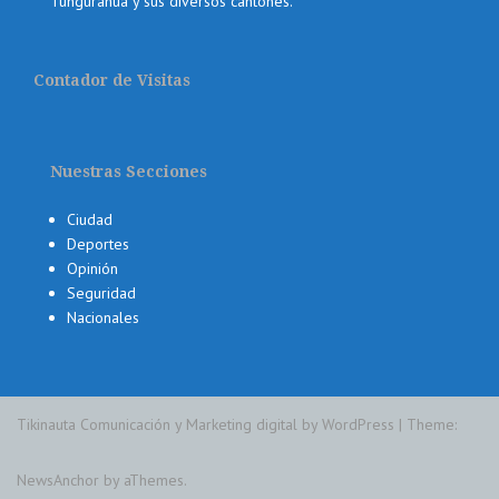
Tungurahua y sus diversos cantones.
Contador de Visitas
Nuestras Secciones
Ciudad
Deportes
Opinión
Seguridad
Nacionales
Tikinauta Comunicación y Marketing digital by WordPress
|
Theme:
NewsAnchor
by aThemes.