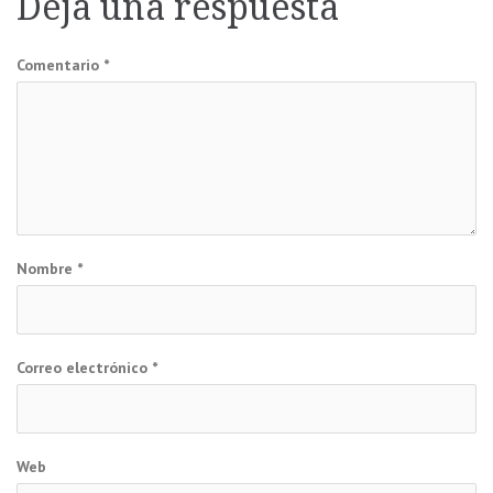
Deja una respuesta
entradas
Comentario
*
Nombre
*
Correo electrónico
*
Web