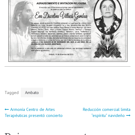
Tagged
Ambato
Navegación
Armonía Centro de Artes
Reducción comercial limita
Terapéuticas presentó concierto
“espíritu” navideño
de