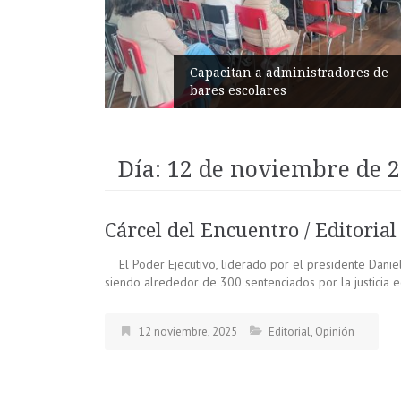
 la
Capacitan a administradores de
bares escolares
Día:
12 de noviembre de 
Cárcel del Encuentro / Editorial
El Poder Ejecutivo, liderado por el presidente Daniel
siendo alrededor de 300 sentenciados por la justicia e
12 noviembre, 2025
Editorial
,
Opinión