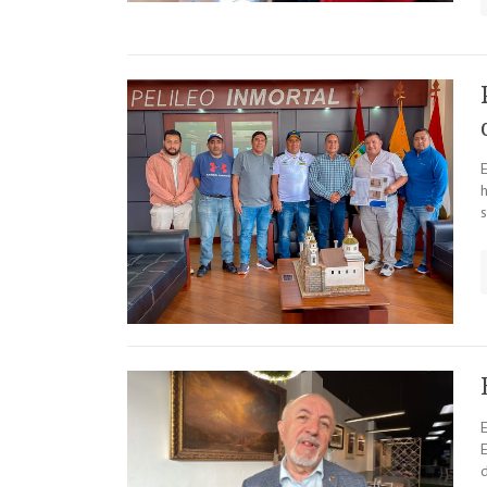
s
E
d