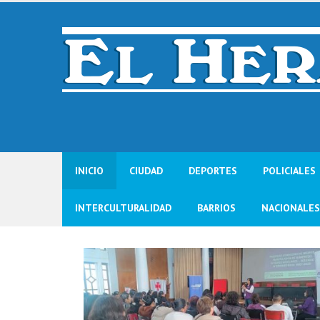
Skip
to
content
INICIO
CIUDAD
DEPORTES
POLICIALES
INTERCULTURALIDAD
BARRIOS
NACIONALES