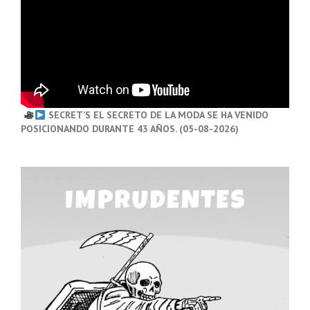
SECRET’S EL SECRETO DE LA MODA SE HA VENIDO
POSICIONANDO DURANTE 43 AÑOS. (05-08-2026)