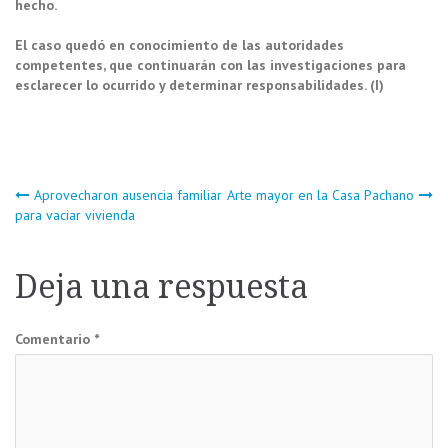
hecho.
El caso quedó en conocimiento de las autoridades
competentes, que continuarán con las investigaciones para
esclarecer lo ocurrido y determinar responsabilidades. (I)
Navegación
Aprovecharon ausencia familiar
Arte mayor en la Casa Pachano
para vaciar vivienda
de
Deja una respuesta
entradas
Comentario
*