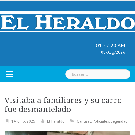
Skip
to
content
01:57:21 AM
08/Aug/2026
Buscar:
Visitaba a familiares y su carro
fue desmantelado
14 junio, 2026
El Heraldo
Carrusel
,
Policiales
,
Seguridad