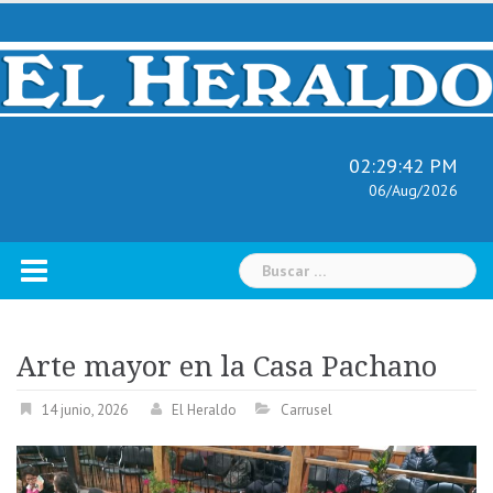
Skip
to
content
02:29:43 PM
06/Aug/2026
Buscar:
Arte mayor en la Casa Pachano
14 junio, 2026
El Heraldo
Carrusel