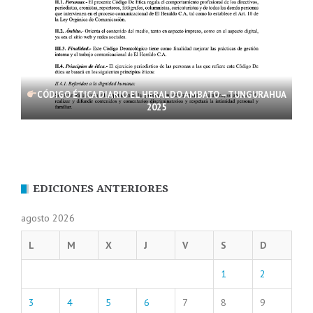
CÓDIGO ÉTICA DIARIO EL HERALDO AMBATO – TUNGURAHUA
2025
EDICIONES ANTERIORES
agosto 2026
L
M
X
J
V
S
D
1
2
3
4
5
6
7
8
9