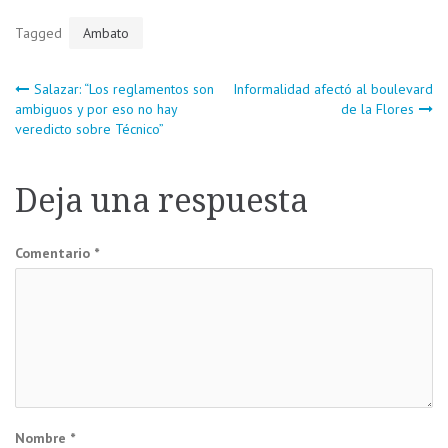
Tagged
Ambato
Navegación
Salazar: “Los reglamentos son
Informalidad afectó al boulevard
ambiguos y por eso no hay
de la Flores
veredicto sobre Técnico”
de
entradas
Deja una respuesta
Comentario
*
Nombre
*