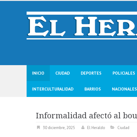
Skip
to
content
INICIO
CIUDAD
DEPORTES
POLICIALES
INTERCULTURALIDAD
BARRIOS
NACIONALES
Informalidad afectó al bou
30 diciembre, 2025
El Heraldo
Ciudad