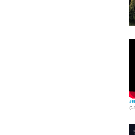
#E
(1