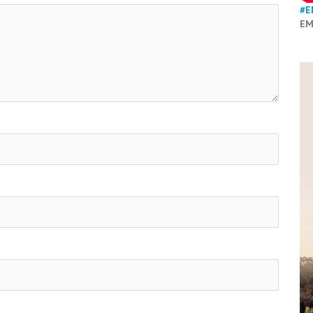
#E
EM