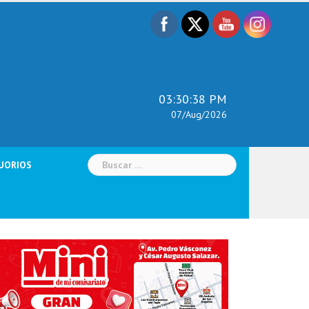
03:30:39 PM
07/Aug/2026
Buscar:
UORIOS