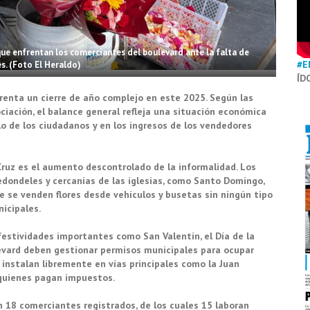
que enfrentan los comerciantes del boulevard ante la falta de
#E
s. (Foto El Heraldo)
ÍD
frenta un cierre de año complejo en este 2025. Según las
ciación, el balance general refleja una situación económica
lo de los ciudadanos y en los ingresos de los vendedores
ruz es el aumento descontrolado de la informalidad. Los
edondeles y cercanías de las iglesias, como Santo Domingo,
 se venden flores desde vehículos y busetas sin ningún tipo
nicipales.
estividades importantes como San Valentín, el Día de la
levard deben gestionar permisos municipales para ocupar
 instalan libremente en vías principales como la Juan
 quienes pagan impuestos.
n 18 comerciantes registrados, de los cuales 15 laboran