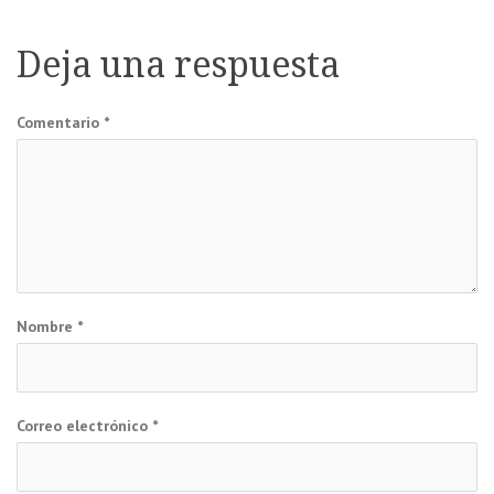
de
entradas
Deja una respuesta
Comentario
*
Nombre
*
Correo electrónico
*