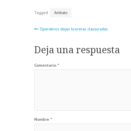
Tagged
Ambato
Navegación
Operativos dejan licoreras clausuradas
de
Deja una respuesta
entradas
Comentario
*
Nombre
*