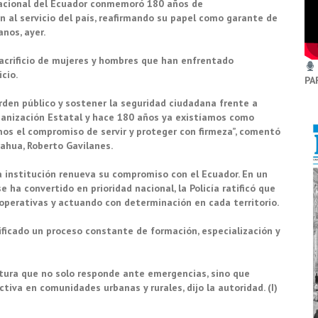
a Nacional del Ecuador conmemoró 180 años de
ón al servicio del país, reafirmando su papel como garante de
anos, ayer.
sacrificio de mujeres y hombres que han enfrentado
cio.
PA
orden público y sostener la seguridad ciudadana frente a
nización Estatal y hace 180 años ya existíamos como
mos el compromiso de servir y proteger con firmeza”, comentó
rahua, Roberto Gavilanes.
a institución renueva su compromiso con el Ecuador. En un
ha convertido en prioridad nacional, la Policía ratificó que
 operativas y actuando con determinación en cada territorio.
ificado un proceso constante de formación, especialización y
ctura que no solo responde ante emergencias, sino que
tiva en comunidades urbanas y rurales, dijo la autoridad. (I)