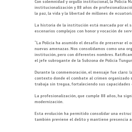
Con solemnidad y orgullo institucional, la Policí
institucionalización y 88 años de profesionalizaci
la paz, la vida y la libertad de millones de ecuatori
La historia de la institución está marcada por el 
escenarios complejos con honor y vocación de servi
“La Policía ha asumido el desafío de preservar el 
nuevas amenazas. Nos consolidamos como una orga
institución, pero con diferentes nombres. Ratifica
el jefe subrogante de la Subzona de Policía Tungu
Durante la conmemoración, el mensaje fue claro: l
contexto donde el combate al crimen organizado se 
trabaja sin tregua, fortaleciendo sus capacidades
La profesionalización, que cumple 88 años, ha sign
modernización.
Esta evolución ha permitido consolidar una estru
también previene el delito y mantiene presencia ac