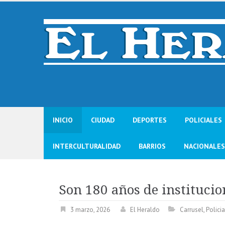
Skip
to
content
INICIO
CIUDAD
DEPORTES
POLICIALES
INTERCULTURALIDAD
BARRIOS
NACIONALES
Son 180 años de institucio
3 marzo, 2026
El Heraldo
Carrusel
,
Polici