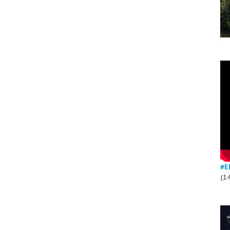
#E
(1