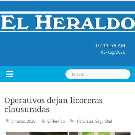
Skip
to
content
02:11:57 AM
08/Aug/2026
Buscar:
Operativos dejan licoreras
clausuradas
3 marzo, 2026
El Heraldo
Policiales
,
Seguridad