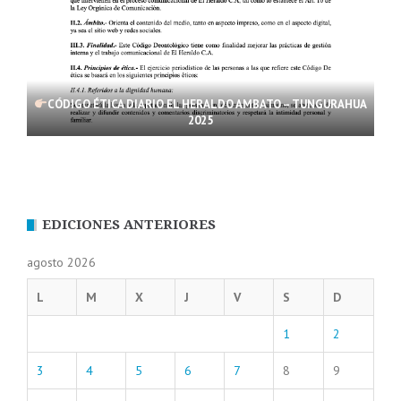
CÓDIGO ÉTICA DIARIO EL HERALDO AMBATO – TUNGURAHUA
2025
EDICIONES ANTERIORES
agosto 2026
L
M
X
J
V
S
D
1
2
3
4
5
6
7
8
9