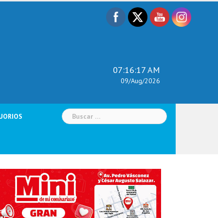
07:16:18 AM
09/Aug/2026
Buscar:
UORIOS