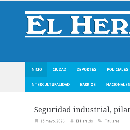
Skip
to
content
INICIO
CIUDAD
DEPORTES
POLICIALES
INTERCULTURALIDAD
BARRIOS
NACIONALES
Seguridad industrial, pila
15 mayo, 2026
El Heraldo
Titulares