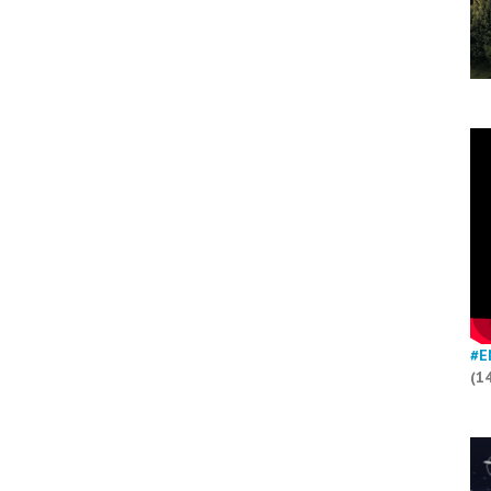
#E
(1