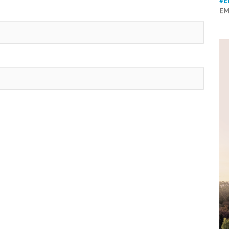
#E
EM