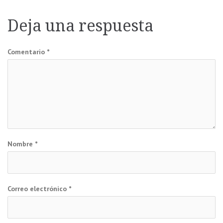
de
Deja una respuesta
entradas
Comentario
*
Nombre
*
Correo electrónico
*