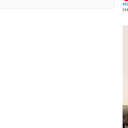
#E
EM