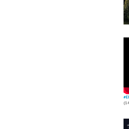
#E
(1