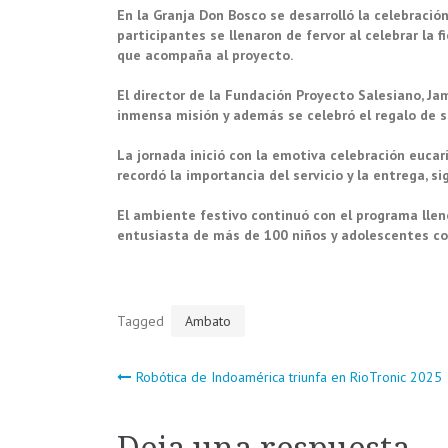
En la Granja Don Bosco se desarrolló la celebración
participantes se llenaron de
fervor al celebrar la
que
acompaña al proyecto.
El director de la Fundación Proyecto Salesiano, J
inmensa misión y
además se celebró el
regalo de s
La jornada inició con
la
emotiva
celebración eucar
re
cordó la importancia del servicio y la entrega, s
El ambiente festivo continuó con
el
programa lleno
entusiasta de más d
e 100 niños y adolescentes con
Tagged
Ambato
Navegación
Robótica de Indoamérica triunfa en RioTronic 2025
de