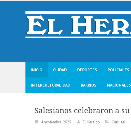
Skip
to
content
INICIO
CIUDAD
DEPORTES
POLICIALES
INTERCULTURALIDAD
BARRIOS
NACIONALES
Salesianos celebraron a s
4 noviembre, 2025
El Heraldo
Carrusel