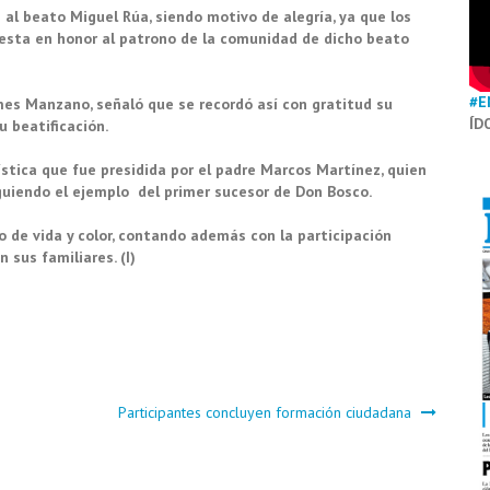
 al beato Miguel Rúa, siendo motivo de alegría, ya que los
 fiesta en honor al patrono de la comunidad
de dicho beato
#E
ames Manzano, señaló que se recordó así con g
ratitud su
ÍD
u beatificación.
ística que fue
presidida por
el padre Marcos Martínez, quien
iguiendo el ejemplo
del primer sucesor de Don Bosco.
 de vida y color
, contando además c
on la participación
 sus familiares. (I)
Participantes concluyen formación ciudadana