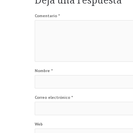
Deja una respuesta
entradas
Comentario
*
Nombre
*
Correo electrónico
*
Web