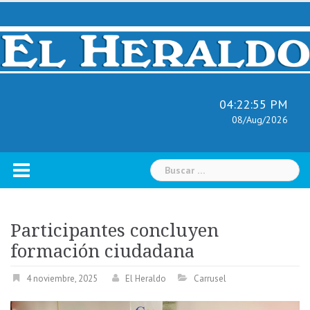
Skip
to
content
04:22:56 PM
08/Aug/2026
Buscar:
Participantes concluyen
formación ciudadana
4 noviembre, 2025
El Heraldo
Carrusel