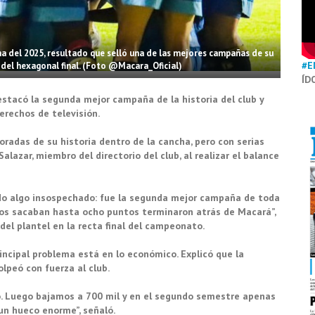
ha del 2025, resultado que selló una de las mejores campañas de su
#E
 del hexagonal final. (Foto @Macara_Oficial)
ÍD
destacó la segunda mejor campaña de la historia del club y
erechos de televisión.
radas de su historia dentro de la cancha, pero con serias
Salazar, miembro del directorio del club, al realizar el balance
ndo algo insospechado: fue la segunda mejor campaña de toda
e nos sacaban hasta ocho puntos terminaron atrás de Macará”,
del plantel en la recta final del campeonato.
rincipal problema está en lo económico. Explicó que la
olpeó con fuerza al club.
ño. Luego bajamos a 700 mil y en el segundo semestre apenas
un hueco enorme”, señaló.