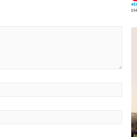
#E
EM