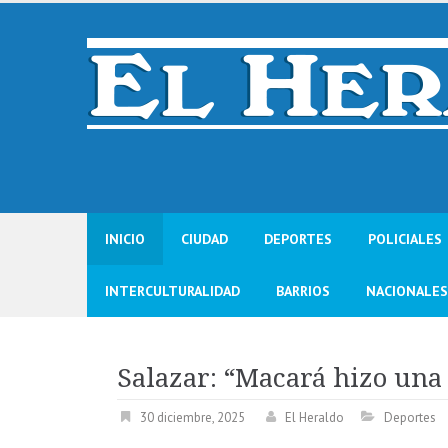
Skip
to
content
INICIO
CIUDAD
DEPORTES
POLICIALES
INTERCULTURALIDAD
BARRIOS
NACIONALES
Salazar: “Macará hizo una
30 diciembre, 2025
El Heraldo
Deportes