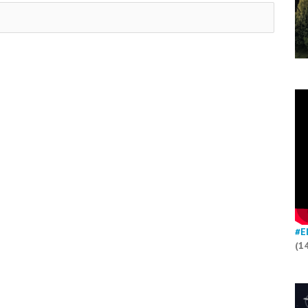
#E
(1