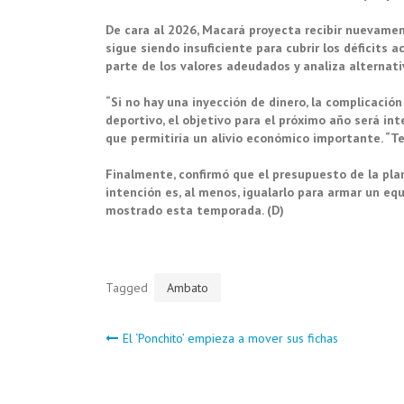
De cara al 2026, Macará proyecta recibir nuevament
sigue siendo insuficiente para cubrir los déficits 
parte de los valores adeudados y analiza alternat
“Si no hay una inyección de dinero, la complicación
deportivo, el objetivo para el próximo año será int
que permitiría un alivio económico importante. “Te
Finalmente, confirmó que el presupuesto de la plan
intención es, al menos, igualarlo para armar un e
mostrado esta temporada. (D)
Tagged
Ambato
Navegación
El ‘Ponchito’ empieza a mover sus fichas
de