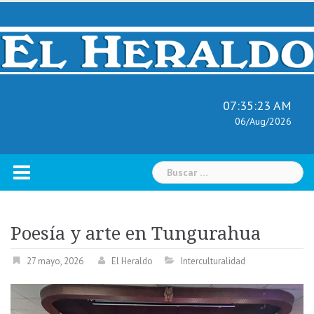
Skip
to
content
07:35:24 AM
06/Aug/2026
Buscar:
Poesía y arte en Tungurahua
27 mayo, 2026
El Heraldo
Interculturalidad