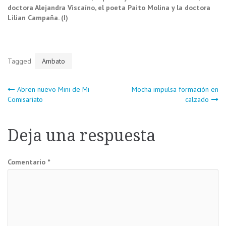
doctora Alejandra Viscaíno, el poeta Paito Molina y la doctora
Lilian Campaña. (I)
Tagged
Ambato
Navegación
Abren nuevo Mini de Mi
Mocha impulsa formación en
Comisariato
calzado
de
Deja una respuesta
entradas
Comentario
*