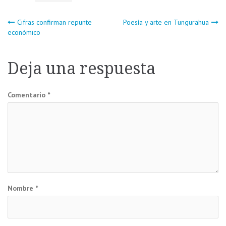
Navegación
Cifras confirman repunte
Poesía y arte en Tungurahua
económico
de
Deja una respuesta
entradas
Comentario
*
Nombre
*