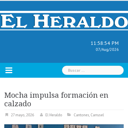
Skip
to
content
11:58:55 PM
07/Aug/2026
Buscar:
Mocha impulsa formación en
calzado
27 mayo, 2026
El Heraldo
Cantones
,
Carrusel