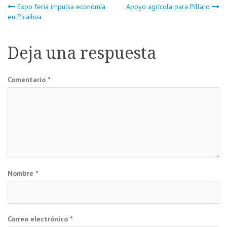
Navegación
Expo feria impulsa economía
Apoyo agrícola para Píllaro
en Picaihua
de
Deja una respuesta
entradas
Comentario
*
Nombre
*
Correo electrónico
*