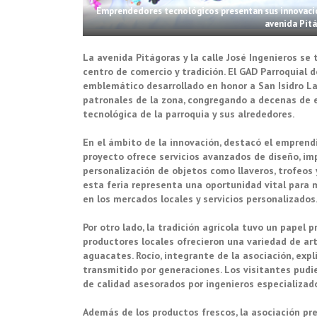
Emprendedores tecnológicos presentan sus innovacion
avenida Pitá
La avenida Pitágoras y la calle José Ingenieros s
centro de comercio y tradición. El GAD Parroquial 
emblemático desarrollado en honor a San Isidro La
patronales de la zona, congregando a decenas de 
tecnológica de la parroquia y sus alrededores.
En el ámbito de la innovación, destacó el emprendi
proyecto ofrece servicios avanzados de diseño, im
personalización de objetos como llaveros, trofeos 
esta feria representa una oportunidad vital para
en los mercados locales y servicios personalizados
Por otro lado, la tradición agrícola tuvo un papel 
productores locales ofrecieron una variedad de art
aguacates. Rocío, integrante de la asociación, expl
transmitido por generaciones. Los visitantes pudi
de calidad asesorados por ingenieros especializad
Además de los productos frescos, la asociación pre