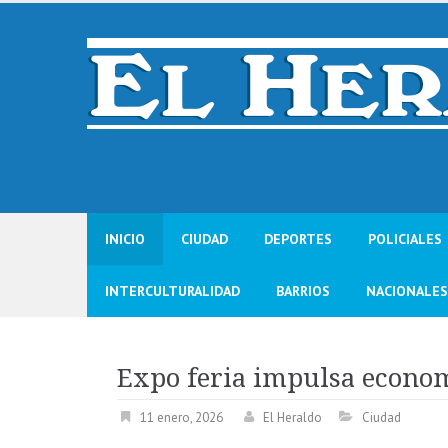
Skip
to
content
INICIO
CIUDAD
DEPORTES
POLICIALES
INTERCULTURALIDAD
BARRIOS
NACIONALES
Expo feria impulsa econo
11 enero, 2026
El Heraldo
Ciudad