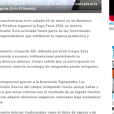
es en impresión tridimensional durante la feria realizada en la
goras. (Foto El Heraldo)
e transformaron este sábado 10 de enero en un dinámico
#E
de Picaihua organizó la Expo Feria 2026, un evento
ÍD
brador. Esta actividad forma parte de las festividades
emprendedores que exhibieron la riqueza productiva y
miento «Creación 3D», liderado por Erick Crespo. Este
presión y escaneo tridimensional, permitiendo la
y diversos adornos. Crespo señaló que su participación en
 mostrar cómo la tecnología de vanguardia puede integrarse
.
protagonista gracias a la Asociación Sigsipamba. Los
ículos frescos del campo, incluyendo choclo, arveja, habas y
icó que estos cultivos son el resultado de un legado familiar
eron adquirir alimentos orgánicos cultivados bajo estándares
os.
sentó delicias tradicionales como el dulce de zapote y de