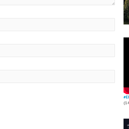
#E
(1