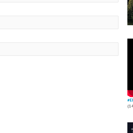
#E
(1