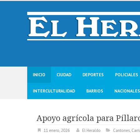
Skip
to
content
INICIO
CIUDAD
DEPORTES
POLICIALES
INTERCULTURALIDAD
BARRIOS
NACIONALES
Apoyo agrícola para Píllar
11 enero, 2026
El Heraldo
Cantones
,
Carr