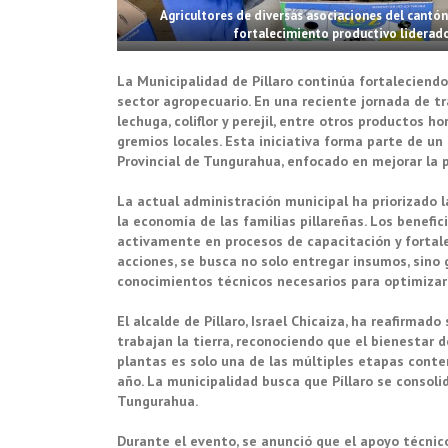
Agricultores de diversas asociaciones del cantó
fortalecimiento productivo liderado 
La Municipalidad de Píllaro continúa fortaleciend
sector agropecuario. En una reciente jornada de tr
lechuga, coliflor y perejil, entre otros productos 
gremios locales. Esta iniciativa forma parte de u
Provincial de Tungurahua, enfocado en mejorar la p
La actual administración municipal ha priorizado 
la economía de las familias pillareñas. Los benefi
activamente en procesos de capacitación y fortale
acciones, se busca no solo entregar insumos, sino 
conocimientos técnicos necesarios para optimizar
El alcalde de Píllaro, Israel Chicaiza, ha reafirm
trabajan la tierra, reconociendo que el bienestar 
plantas es solo una de las múltiples etapas cont
año. La municipalidad busca que Píllaro se consoli
Tungurahua.
Durante el evento, se anunció que el apoyo técnico