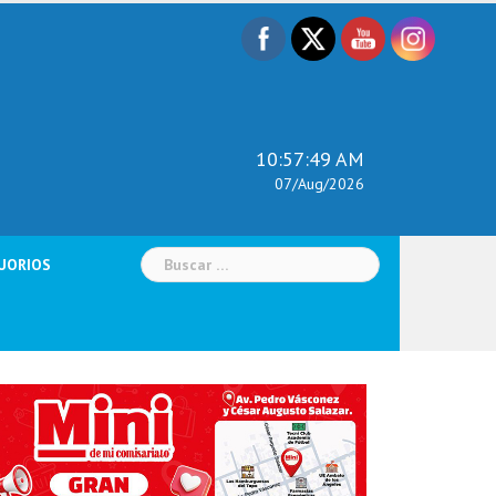
10:57:50 AM
07/Aug/2026
Buscar:
UORIOS