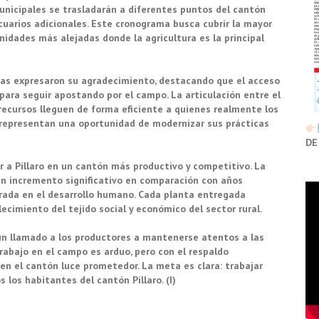
 municipales se trasladarán a diferentes puntos del cantón
uarios adicionales. Este cronograma busca cubrir la mayor
unidades más alejadas donde la agricultura es la principal
das expresaron su agradecimiento, destacando que el acceso
para seguir apostando por el campo. La articulación entre el
 recursos lleguen de forma eficiente a quienes realmente los
 representan una oportunidad de modernizar sus prácticas
DE
r a Píllaro en un cantón más productivo y competitivo. La
un incremento significativo en comparación con años
ntrada en el desarrollo humano. Cada planta entregada
ecimiento del tejido social y económico del sector rural.
un llamado a los productores a mantenerse atentos a las
rabajo en el campo es arduo, pero con el respaldo
 en el cantón luce prometedor. La meta es clara: trabajar
 los habitantes del cantón Píllaro. (I)