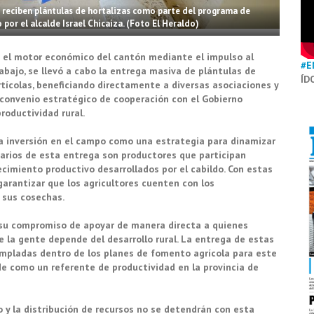
n reciben plántulas de hortalizas como parte del programa de
por el alcalde Israel Chicaiza. (Foto El Heraldo)
o el motor económico del cantón mediante el impulso al
#E
abajo, se llevó a cabo la entrega masiva de plántulas de
ÍD
hortícolas, beneficiando directamente a diversas asociaciones y
n convenio estratégico de cooperación con el Gobierno
roductividad rural.
la inversión en el campo como una estrategia para dinamizar
ciarios de esta entrega son productores que participan
cimiento productivo desarrollados por el cabildo. Con estas
garantizar que los agricultores cuenten con los
 sus cosechas.
ado su compromiso de apoyar de manera directa a quienes
de la gente depende del desarrollo rural. La entrega de estas
empladas dentro de los planes de fomento agrícola para este
de como un referente de productividad en la provincia de
 y la distribución de recursos no se detendrán con esta