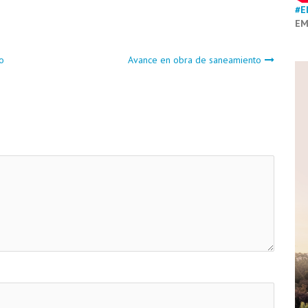
#E
EM
o
Avance en obra de saneamiento