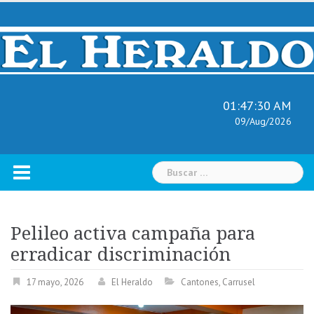
Skip
to
content
01:47:31 AM
09/Aug/2026
Buscar:
Pelileo activa campaña para
erradicar discriminación
17 mayo, 2026
El Heraldo
Cantones
,
Carrusel