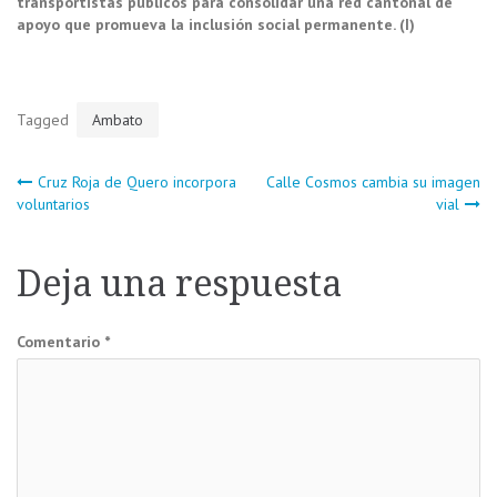
transportistas públicos para consolidar una red cantonal de
apoyo que promueva la inclusión social permanente. (I)
Tagged
Ambato
Navegación
Cruz Roja de Quero incorpora
Calle Cosmos cambia su imagen
voluntarios
vial
de
Deja una respuesta
entradas
Comentario
*