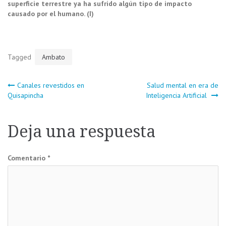
superficie terrestre ya ha sufrido algún tipo de impacto
causado por el humano. (I)
Tagged
Ambato
Navegación
Canales revestidos en
Salud mental en era de
Quisapincha
Inteligencia Artificial
de
Deja una respuesta
entradas
Comentario
*