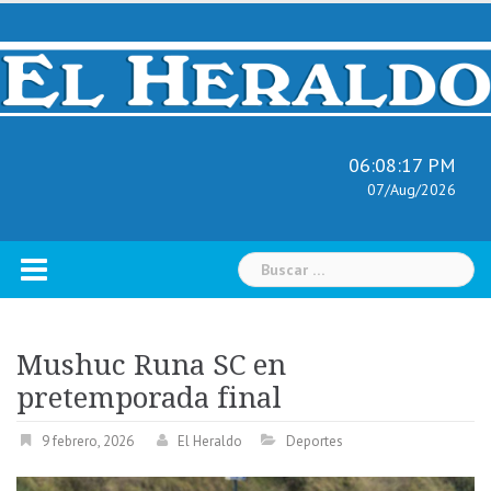
Skip
to
content
06:08:18 PM
07/Aug/2026
Buscar:
Mushuc Runa SC en
pretemporada final
9 febrero, 2026
El Heraldo
Deportes