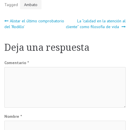
Tagged
Ambato
Navegación
Alistar el último comprobatorio
La “calidad en la atención al
del ‘Rodillo’
cliente” como filosofía de vida
de
Deja una respuesta
entradas
Comentario
*
Nombre
*