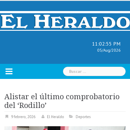
Skip
to
content
11:02:56 PM
05/Aug/2026
Buscar:
Alistar el último comprobatorio
del ‘Rodillo’
9 febrero, 2026
El Heraldo
Deportes