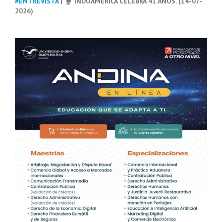
#ENTREVISTA
|
INDOAMÉRICA CELEBRA 41 AÑOS. (14-07-
2026)