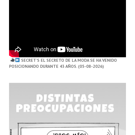
SECRET’S EL SECRETO DE LA MODA SE HA VENIDO
POSICIONANDO DURANTE 43 AÑOS. (05-08-2026)