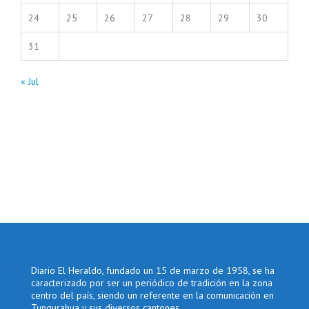
24
25
26
27
28
29
30
31
« Jul
Diario El Heraldo, fundado un 15 de marzo de 1958, se ha
caracterizado por ser un periódico de tradición en la zona
centro del país, siendo un referente en la comunicación en
Tungurahua y sus diversos cantones.