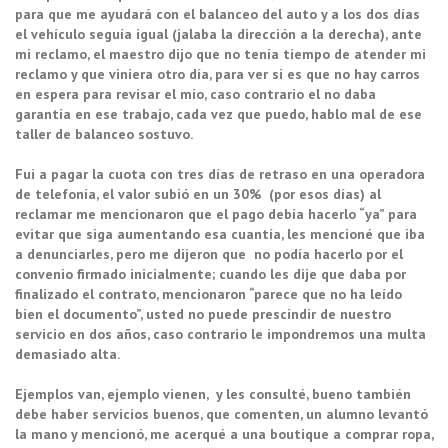
para que me ayudará con el balanceo del auto y a los dos días
el vehículo seguía igual (jalaba la dirección a la derecha), ante
mi reclamo, el maestro dijo que no tenía tiempo de atender mi
reclamo y que viniera otro día, para ver si es que no hay carros
en espera para revisar el mío, caso contrario el no daba
garantía en ese trabajo, cada vez que puedo, hablo mal de ese
taller de balanceo sostuvo.
Fui a pagar la cuota con tres días de retraso en una operadora
de telefonía, el valor subió en un 30% (por esos días) al
reclamar me mencionaron que el pago debía hacerlo “ya” para
evitar que siga aumentando esa cuantía, les mencioné que iba
a denunciarles, pero me dijeron que no podía hacerlo por el
convenio firmado inicialmente; cuando les dije que daba por
finalizado el contrato, mencionaron “parece que no ha leído
bien el documento”, usted no puede prescindir de nuestro
servicio en dos años, caso contrario le impondremos una multa
demasiado alta.
Ejemplos van, ejemplo vienen, y les consulté, bueno también
debe haber servicios buenos, que comenten, un alumno levantó
la mano y mencionó, me acerqué a una boutique a comprar ropa,