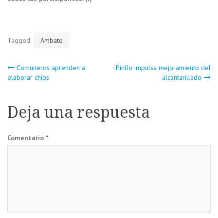
Tagged
Ambato
Navegación
Comuneros aprenden a
Pinllo impulsa mejoramiento del
elaborar chips
alcantarillado
de
Deja una respuesta
entradas
Comentario
*