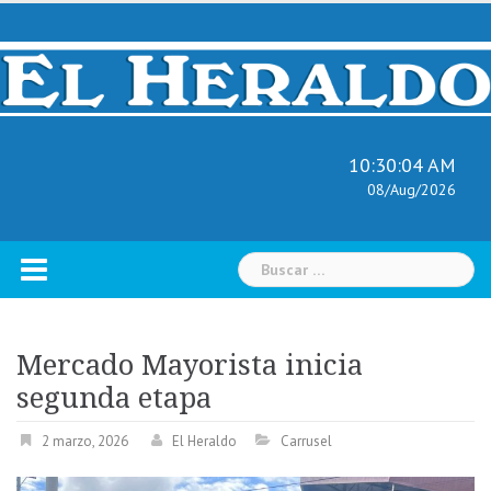
Skip
to
content
10:30:05 AM
08/Aug/2026
Buscar:
Mercado Mayorista inicia
segunda etapa
2 marzo, 2026
El Heraldo
Carrusel