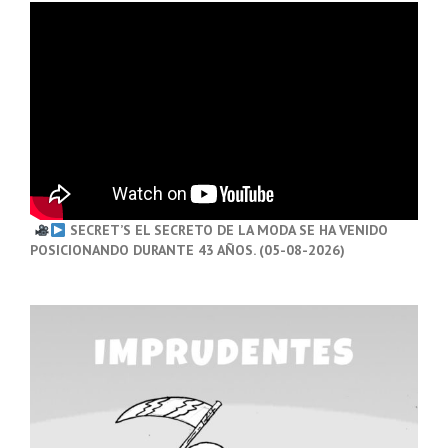
SECRET’S EL SECRETO DE LA MODA SE HA VENIDO
POSICIONANDO DURANTE 43 AÑOS. (05-08-2026)