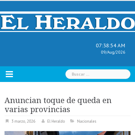
Skip
to
content
07:38:55 AM
09/Aug/2026
Buscar:
Anuncian toque de queda en
varias provincias
3 marzo, 2026
El Heraldo
Nacionales