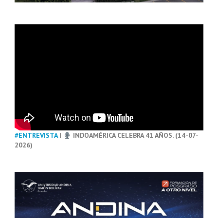
#ENTREVISTA
|
INDOAMÉRICA CELEBRA 41 AÑOS. (14-07-
2026)