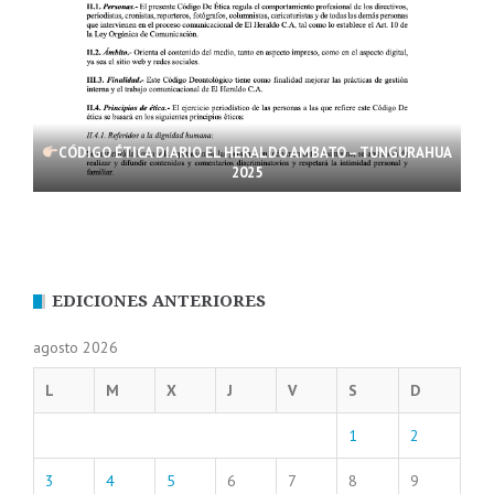
CÓDIGO ÉTICA DIARIO EL HERALDO AMBATO – TUNGURAHUA
2025
EDICIONES ANTERIORES
agosto 2026
L
M
X
J
V
S
D
1
2
3
4
5
6
7
8
9