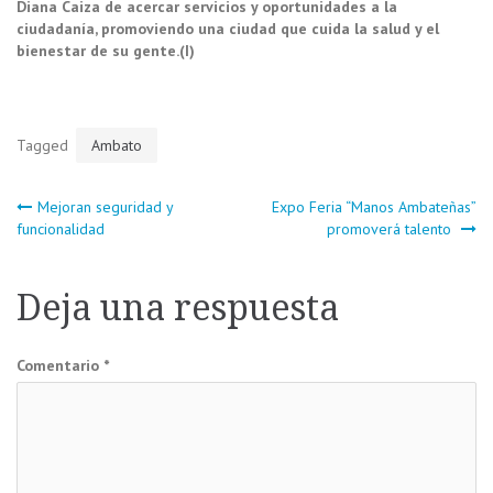
Diana Caiza de acercar servicios y oportunidades a la
ciudadanía, promoviendo una ciudad que cuida la salud y el
bienestar de su gente.(I)
Tagged
Ambato
Navegación
Mejoran seguridad y
Expo Feria “Manos Ambateñas”
funcionalidad
promoverá talento
de
Deja una respuesta
entradas
Comentario
*