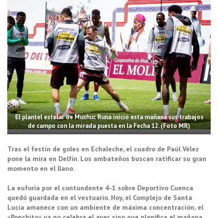
El plantel estelar de Mushuc Runa inició esta mañana sus trabajos
de campo con la mirada puesta en la Fecha 12. (Foto MR)
Tras el festín de goles en Echaleche, el cuadro de Paúl Vélez
pone la mira en Delfín. Los ambateños buscan ratificar su gran
momento en el llano.
La euforia por el contundente 4-1 sobre Deportivo Cuenca
quedó guardada en el vestuario. Hoy, el Complejo de Santa
Lucía amanece con un ambiente de máxima concentración; el
«Ponchito» ya no celebra el ayer, sino que planifica el mañana.