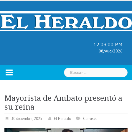
Skip
to
content
12:03:01 PM
08/Aug/2026
Buscar:
Mayorista de Ambato presentó a
su reina
30 diciembre, 2025
El Heraldo
Carrusel