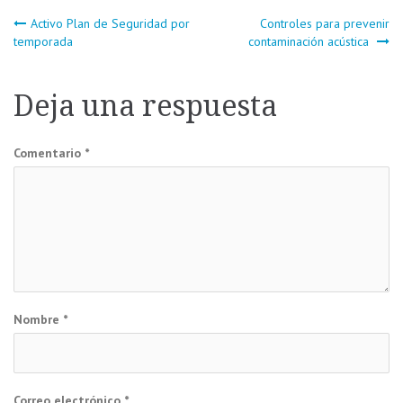
Navegación
Activo Plan de Seguridad por
Controles para prevenir
temporada
contaminación acústica
de
Deja una respuesta
entradas
Comentario
*
Nombre
*
Correo electrónico
*