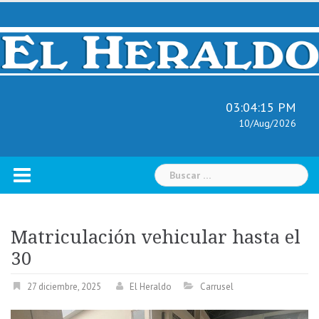
Skip
to
content
03:04:16 PM
10/Aug/2026
Buscar:
Matriculación vehicular hasta el
30
27 diciembre, 2025
El Heraldo
Carrusel