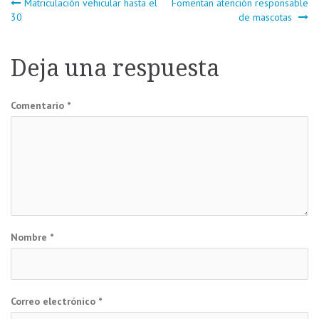
Navegación
Matriculación vehicular hasta el
Fomentan atención responsable
30
de mascotas
de
Deja una respuesta
entradas
Comentario
*
Nombre
*
Correo electrónico
*