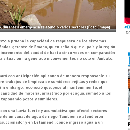
#E
o, durante a emergencia se atendió varios sectores.(Foto Emapa)
ÍD
esto a prueba la capacidad de respuesta de los sistemas
añadas, gerente de Emapa, quien señaló que el país y la región
n incremento del caudal de hasta cinco veces en comparación
sta situación ha generado inconvenientes no solo en Ambato,
aró con anticipación aplicando de manera responsable su
 trabajos de limpieza de sumideros, rejillas y redes que
Sin embargo, reconoció que, pese al mantenimiento, el
 cantidad de material arrastrado por el agua, sumado a los
a taponando pozos y sumideros.
, con una lluvia fuerte y acumulativa que afectó sectores
e de un canal de agua de riego. También se atendieron
rosuccionador, y en Letamendi, donde ingresó agua a un