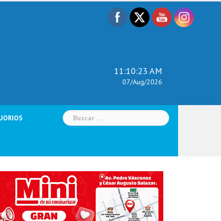
11:10:24 AM
07/Aug/2026
Buscar:
UORIOS