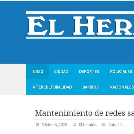
Skip
to
content
INICIO
CIUDAD
DEPORTES
POLICIALES
INTERCULTURALIDAD
BARRIOS
NACIONALES
Mantenimiento de redes s
5 febrero, 2026
El Heraldo
Carrusel