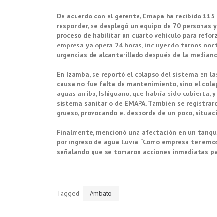
De acuerdo con el gerente, Emapa ha recibido 115 
responder, se desplegó un equipo de 70 personas 
proceso de habilitar un cuarto vehículo para reforz
empresa ya opera 24 horas, incluyendo turnos noct
urgencias de alcantarillado después de la mediano
En Izamba, se reportó el colapso del sistema en las
causa no fue falta de mantenimiento, sino el cola
aguas arriba, Ishiguano, que habría sido cubierta, y
sistema sanitario de EMAPA. También se registrar
grueso, provocando el desborde de un pozo, situaci
Finalmente, mencionó una afectación en un tanque
por ingreso de agua lluvia. “Como empresa tenemos 
señalando que se tomaron acciones inmediatas para
Tagged
Ambato