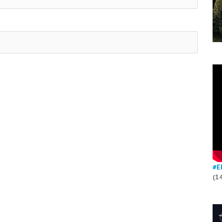
#E
(1