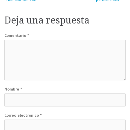
de
Deja una respuesta
entradas
Comentario
*
Nombre
*
Correo electrónico
*