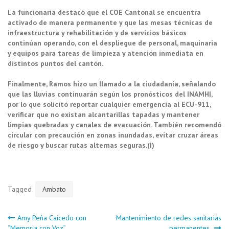
La funcionaria destacó que el COE Cantonal se encuentra
activado de manera permanente y que las mesas técnicas de
infraestructura y rehabilitación y de servicios básicos
continúan operando, con el despliegue de personal, maquinaria
y equipos para tareas de limpieza y atención inmediata en
distintos puntos del cantón.
Finalmente, Ramos hizo un llamado a la ciudadanía, señalando
que las lluvias continuarán según los pronósticos del INAMHI,
por lo que solicitó reportar cualquier emergencia al ECU-911,
verificar que no existan alcantarillas tapadas y mantener
limpias quebradas y canales de evacuación. También recomendó
circular con precaución en zonas inundadas, evitar cruzar áreas
de riesgo y buscar rutas alternas seguras.(I)
Tagged
Ambato
Navegación
Amy Peña Caicedo con
Mantenimiento de redes sanitarias
“Memoria con Voz”
permanentes